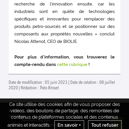
recherche de l'innovation ensuite, car les
industriels sont en quête de technologies
spécifiques et innovantes pour remplacer des
produits petro-sourcés et se positionner sur des
composants aux propriétés nouvelles » conclut
Nicolas Attenot, CEO de BIOLIE.
Pour plus d'information, vous trouverez le
compte-rendu dans
cette rubrique
!
Date de modification : 05 juin 2023 | Date de création : 08 juillet
2020 | Rédaction : Théo Brisset
Ce site utilise des cookies afin de vous proposer des
vidéos, des boutons de partage, des remontées de
© INRAE - ExtraGemm_Est - 2023
www.inrae.fr
Actualités
Crédits
contenus de plateformes sociales et des contenus
Mentions legales
animés et interactifs.
En savoir +
Tout refuser
Conditions générales
Re