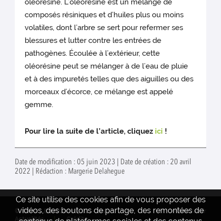
oléorésine. L’oléorésine est un mélange de
composés résiniques et d’huiles plus ou moins
volatiles, dont l’arbre se sert pour refermer ses
blessures et lutter contre les entrées de
pathogènes. Écoulée à l’extérieur, cette
oléorésine peut se mélanger à de l’eau de pluie
et à des impuretés telles que des aiguilles ou des
morceaux d’écorce, ce mélange est appelé
gemme.
Pour lire la suite de l’article, cliquez
ici
!
Date de modification : 05 juin 2023 | Date de création : 20 avril
2022 | Rédaction : Margerie Delahegue
Ce site utilise des cookies afin de vous proposer des
vidéos, des boutons de partage, des remontées de
© INRAE - ExtraGemm_Est - 2023
www.inrae.fr
Actualités
Crédits